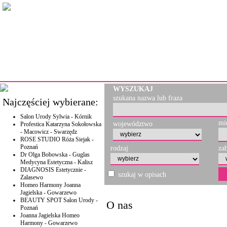
WYSZUKAJ
szukana nazwa lub fraza
Najczęściej wybierane:
Salon Urody Sylwia - Kórnik
mi
województwo
Profestica Katarzyna Sokołowska
- Macowicz - Swarzędz
ROSE STUDIO Róża Siejak -
Poznań
rodzaj
za
Dr Olga Bobowska - Guglas
Medycyna Estetyczna - Kalisz
DIAGNOSIS Estetycznie -
szukaj w opisach
Zalasewo
Homeo Harmony Joanna
Jagielska - Gowarzewo
BEAUTY SPOT Salon Urody -
O nas
Poznań
Joanna Jagielska Homeo
Harmony - Gowarzewo