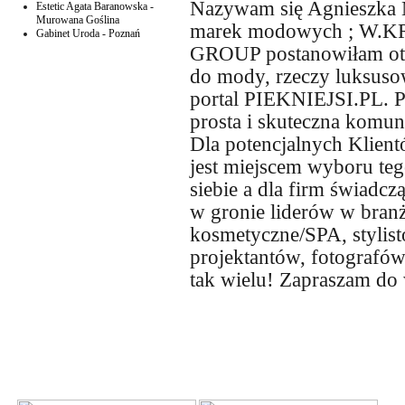
Nazywam się Agnieszka M
Estetic Agata Baranowska -
Murowana Goślina
marek modowych ; W.
Gabinet Uroda - Poznań
GROUP postanowiłam otw
do mody, rzeczy luksusow
portal PIEKNIEJSI.PL. P
prosta i skuteczna komu
Dla potencjalnych Klient
jest miejscem wyboru teg
siebie a dla firm świadcz
w gronie liderów w bran
kosmetyczne/SPA, stylis
projektantów, fotografó
tak wielu! Zapraszam do